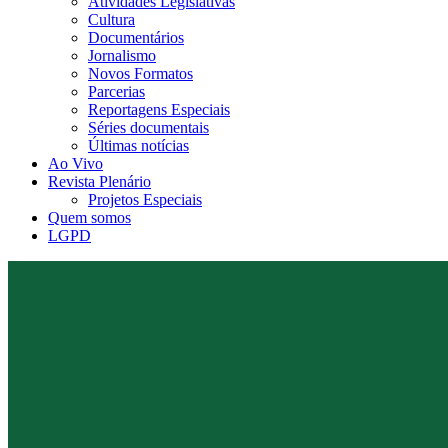
Atividades Legislativas
Cultura
Documentários
Jornalismo
Novos Formatos
Parcerias
Reportagens Especiais
Séries documentais
Últimas notícias
Ao Vivo
Revista Plenário
Projetos Especiais
Quem somos
LGPD