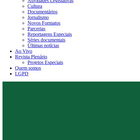
Atividades Legislativas
Cultura
Documentários
Jornalismo
Novos Formatos
Parcerias
Reportagens Especiais
Séries documentais
Últimas notícias
Ao Vivo
Revista Plenário
Projetos Especiais
Quem somos
LGPD