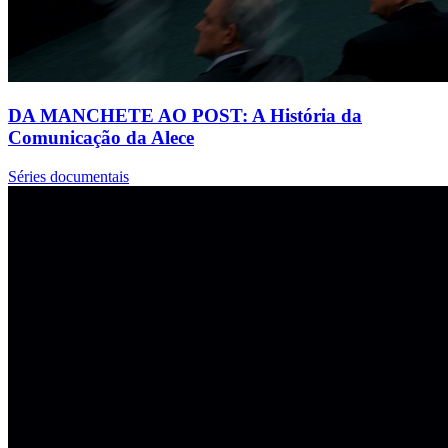
DA MANCHETE AO POST: A História da
Comunicação da Alece
Séries documentais