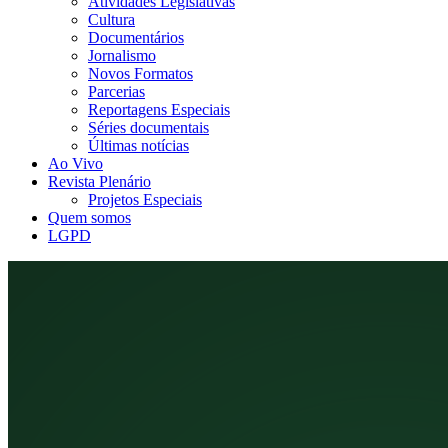
Atividades Legislativas
Cultura
Documentários
Jornalismo
Novos Formatos
Parcerias
Reportagens Especiais
Séries documentais
Últimas notícias
Ao Vivo
Revista Plenário
Projetos Especiais
Quem somos
LGPD