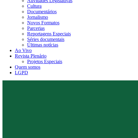
Atividades Legislativas
Cultura
Documentários
Jornalismo
Novos Formatos
Parcerias
Reportagens Especiais
Séries documentais
Últimas notícias
Ao Vivo
Revista Plenário
Projetos Especiais
Quem somos
LGPD