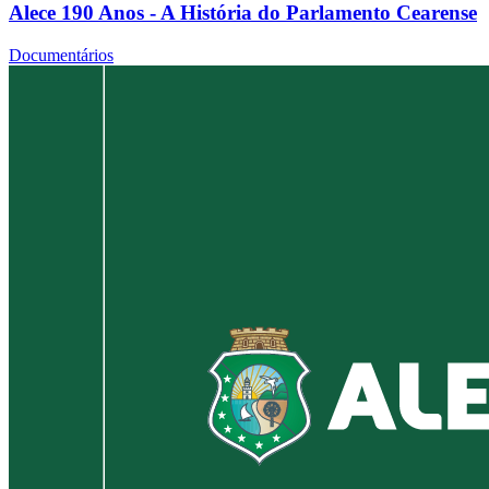
Alece 190 Anos - A História do Parlamento Cearense
Documentários