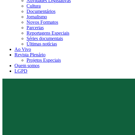
Atividades Legislativas
Cultura
Documentários
Jornalismo
Novos Formatos
Parcerias
Reportagens Especiais
Séries documentais
Últimas notícias
Ao Vivo
Revista Plenário
Projetos Especiais
Quem somos
LGPD