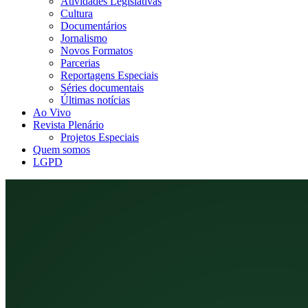
Atividades Legislativas
Cultura
Documentários
Jornalismo
Novos Formatos
Parcerias
Reportagens Especiais
Séries documentais
Últimas notícias
Ao Vivo
Revista Plenário
Projetos Especiais
Quem somos
LGPD