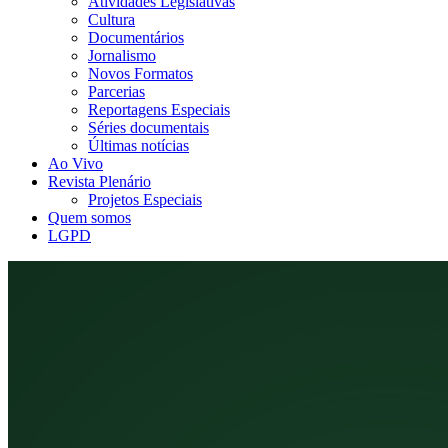
Atividades Legislativas
Cultura
Documentários
Jornalismo
Novos Formatos
Parcerias
Reportagens Especiais
Séries documentais
Últimas notícias
Ao Vivo
Revista Plenário
Projetos Especiais
Quem somos
LGPD