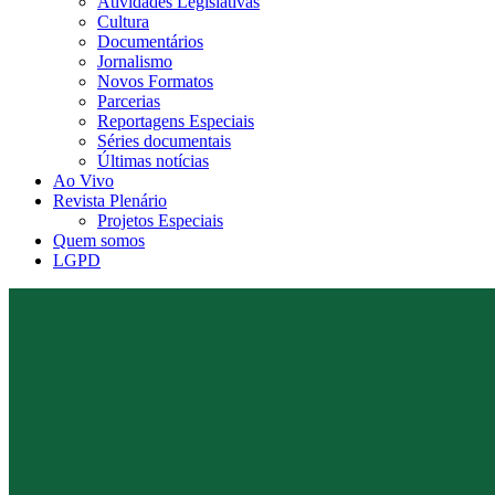
Atividades Legislativas
Cultura
Documentários
Jornalismo
Novos Formatos
Parcerias
Reportagens Especiais
Séries documentais
Últimas notícias
Ao Vivo
Revista Plenário
Projetos Especiais
Quem somos
LGPD