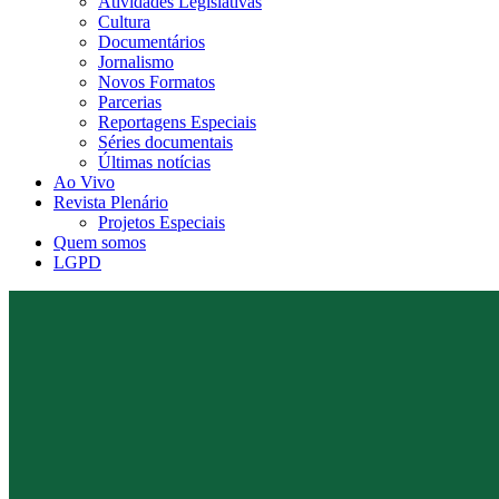
Atividades Legislativas
Cultura
Documentários
Jornalismo
Novos Formatos
Parcerias
Reportagens Especiais
Séries documentais
Últimas notícias
Ao Vivo
Revista Plenário
Projetos Especiais
Quem somos
LGPD