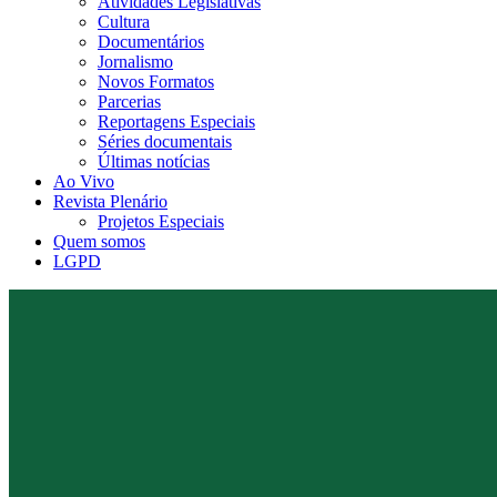
Atividades Legislativas
Cultura
Documentários
Jornalismo
Novos Formatos
Parcerias
Reportagens Especiais
Séries documentais
Últimas notícias
Ao Vivo
Revista Plenário
Projetos Especiais
Quem somos
LGPD