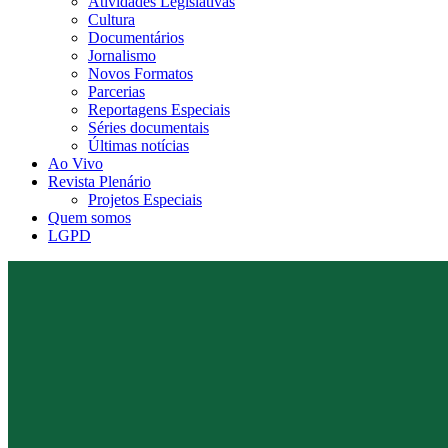
Atividades Legislativas
Cultura
Documentários
Jornalismo
Novos Formatos
Parcerias
Reportagens Especiais
Séries documentais
Últimas notícias
Ao Vivo
Revista Plenário
Projetos Especiais
Quem somos
LGPD