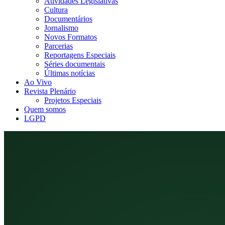
Atividades Legislativas
Cultura
Documentários
Jornalismo
Novos Formatos
Parcerias
Reportagens Especiais
Séries documentais
Últimas notícias
Ao Vivo
Revista Plenário
Projetos Especiais
Quem somos
LGPD