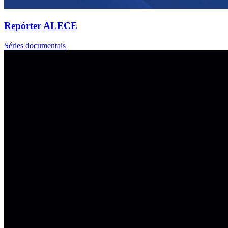
Repórter ALECE
Séries documentais