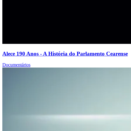
Alece 190 Anos - A História do Parlamento Cearense
Documentários