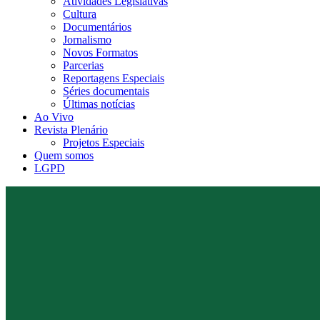
Atividades Legislativas
Cultura
Documentários
Jornalismo
Novos Formatos
Parcerias
Reportagens Especiais
Séries documentais
Últimas notícias
Ao Vivo
Revista Plenário
Projetos Especiais
Quem somos
LGPD