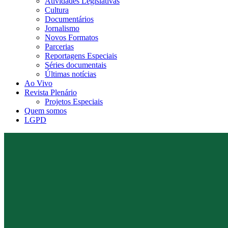
Atividades Legislativas
Cultura
Documentários
Jornalismo
Novos Formatos
Parcerias
Reportagens Especiais
Séries documentais
Últimas notícias
Ao Vivo
Revista Plenário
Projetos Especiais
Quem somos
LGPD