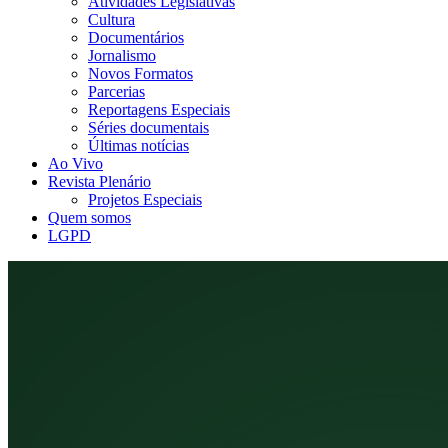
Atividades Legislativas
Cultura
Documentários
Jornalismo
Novos Formatos
Parcerias
Reportagens Especiais
Séries documentais
Últimas notícias
Ao Vivo
Revista Plenário
Projetos Especiais
Quem somos
LGPD