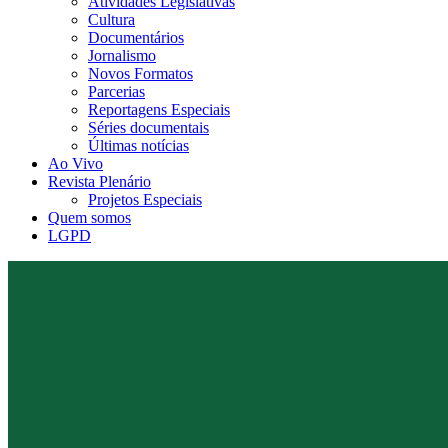
Atividades Legislativas
Cultura
Documentários
Jornalismo
Novos Formatos
Parcerias
Reportagens Especiais
Séries documentais
Últimas notícias
Ao Vivo
Revista Plenário
Projetos Especiais
Quem somos
LGPD