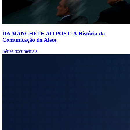
DA MANCHETE AO POST: A História da
Comunicação da Alece
Séries documentais