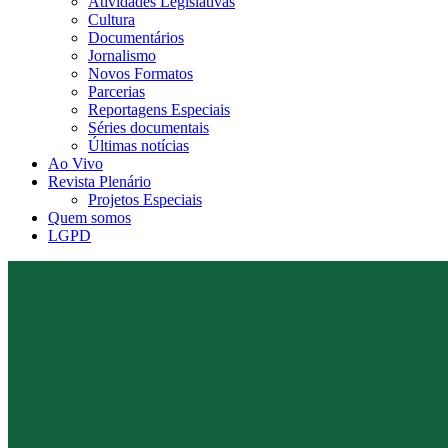
Atividades Legislativas
Cultura
Documentários
Jornalismo
Novos Formatos
Parcerias
Reportagens Especiais
Séries documentais
Últimas notícias
Ao Vivo
Revista Plenário
Projetos Especiais
Quem somos
LGPD