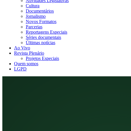
Atividades Legislativas
Cultura
Documentários
Jornalismo
Novos Formatos
Parcerias
Reportagens Especiais
Séries documentais
Últimas notícias
Ao Vivo
Revista Plenário
Projetos Especiais
Quem somos
LGPD