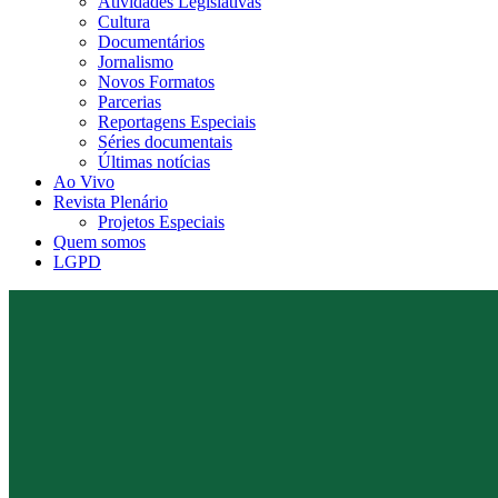
Atividades Legislativas
Cultura
Documentários
Jornalismo
Novos Formatos
Parcerias
Reportagens Especiais
Séries documentais
Últimas notícias
Ao Vivo
Revista Plenário
Projetos Especiais
Quem somos
LGPD