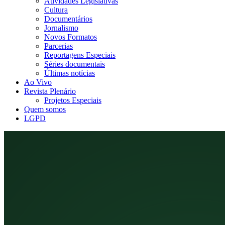
Atividades Legislativas
Cultura
Documentários
Jornalismo
Novos Formatos
Parcerias
Reportagens Especiais
Séries documentais
Últimas notícias
Ao Vivo
Revista Plenário
Projetos Especiais
Quem somos
LGPD